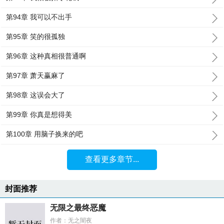
第94章 我可以不出手
第95章 笑的很孤独
第96章 这种真相很普通啊
第97章 萧天赢麻了
第98章 这误会大了
第99章 你真是想得美
第100章 用脑子换来的吧
查看更多章节...
封面推荐
无限之最终恶魔
作者：无之闇夜