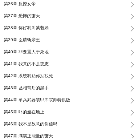
第36章 反撩女帝
第37章 恐怖的萧天
第38章 你好我叫紫若嫣
第39章 臣请斩亲王
第40章 非要置人于死地
第41章 我真的不是变态
第42章 系统我劝你别找死
第43章 丞相背后的黑手
第44章 单兵武器装甲库宗师特供版
第45章 吓的坐在地上
第46章 我不是故意的你信吗
第47章 满满正能量的萧天