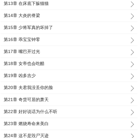
第13章 在床底下躲猫猫
第14章 大炎的脊梁
第15章 少将军真的坏掉了
第16章 乖宝宝钟零
第17章 嘴巴开过光
第18章 女帝也会吃醋
第19章 凶多吉少
第20章 夫君我没丢你的脸
第21章 奇货可居的萧天
第22章 好好说话为什么不听
第23章 燃烧寿命来美白
第24章 这不是毁尸灭迹