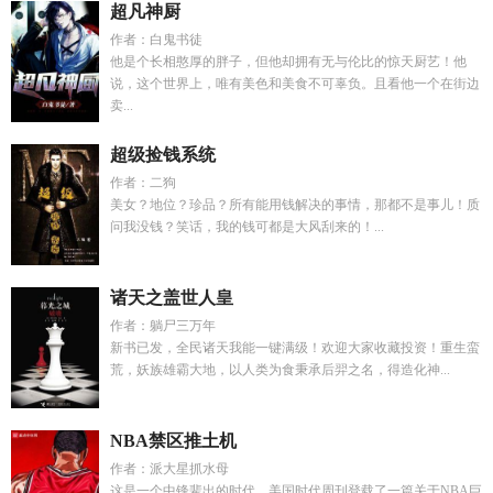
超凡神厨
作者：白鬼书徒
他是个长相憨厚的胖子，但他却拥有无与伦比的惊天厨艺！他
说，这个世界上，唯有美色和美食不可辜负。且看他一个在街边
卖...
超级捡钱系统
作者：二狗
美女？地位？珍品？所有能用钱解决的事情，那都不是事儿！质
问我没钱？笑话，我的钱可都是大风刮来的！...
诸天之盖世人皇
作者：躺尸三万年
新书已发，全民诸天我能一键满级！欢迎大家收藏投资！重生蛮
荒，妖族雄霸大地，以人类为食秉承后羿之名，得造化神...
NBA禁区推土机
作者：派大星抓水母
这是一个中锋辈出的时代，美国时代周刊登载了一篇关于NBA巨