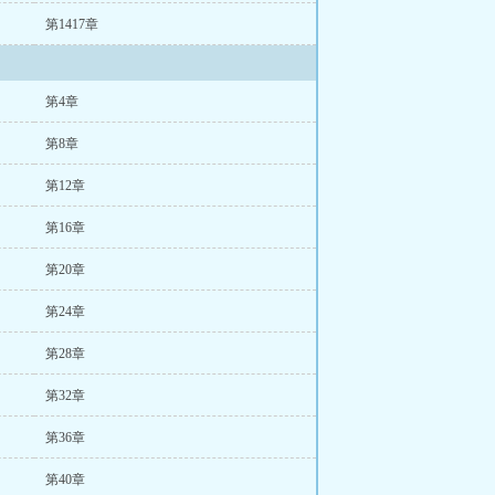
第1417章
第4章
第8章
第12章
第16章
第20章
第24章
第28章
第32章
第36章
第40章