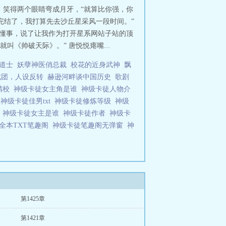
，笑得两个眼睛弯成月牙，“就算比你强，你
完结了，我打算先去沙丘星采风一段时间。”
很懂事，说了让我作为打开星系网站子站的顶
叫《帅破天际》。” 唐悦悦瘪嘴...
道士
妖孽神医俏总裁
校花的近身武神
飘
成团，人设反转
赫逊河畔谈中国历史
歌剧
t精校
神级卡徒女主角是谁
神级卡徒人物介
长
神级卡徒佳男txt
神级卡徒修炼等级
神级
读
神级卡徒女主是谁
神级卡徒作者
神级卡
全本TXT笔趣阁
神级卡徒笔趣阁无弹窗
神
第1425章
第1421章