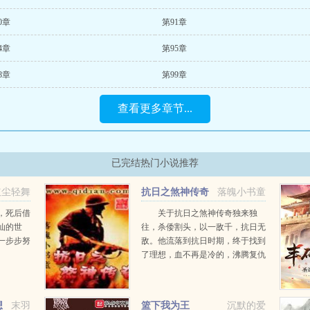
0章
第91章
4章
第95章
8章
第99章
查看更多章节...
已完结热门小说推荐
红尘轻舞
抗日之煞神传奇
落魄小书童
，死后借
关于抗日之煞神传奇独来独
仙的世
往，杀倭割头，以一敌千，抗日无
一步步努
敌。他流落到抗日时期，终于找到
了理想，血不再是冷的，沸腾复仇
的血液，一个人，四处追杀鬼子，
专门割掉鬼子的脑袋叠成塔，一个
人，将中华大地上的鬼子杀得哭爹
想
末羽
篮下我为王
沉默的爱