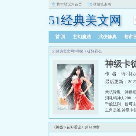
将本站设为首页
收藏笔趣阁
51经典美文网
首 页
玄幻魔法
武侠修真
都市
51经典美文网
>
神级卡徒好看么
神级卡
作 者：请叫我
最后更新：2023-1
天坑降世，神袛窥
消耗精神力200
千般法则，皆可由
主角是谁 神级卡
《神级卡徒好看么》第1428章