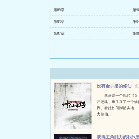
第89章
第9
第93章
第9
第97章
第9
没有金手指的修仙
日子
李菱是一个现代宅女
尸还魂，重生在了一个修
界。看姐如何脚踏实地，
力修仙。...
获得主角能力的我只