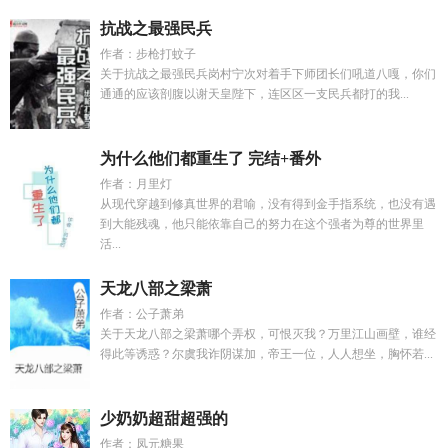
抗战之最强民兵
作者：步枪打蚊子
关于抗战之最强民兵岗村宁次对着手下师团长们吼道八嘎，你们
通通的应该剖腹以谢天皇陛下，连区区一支民兵都打的我...
为什么他们都重生了 完结+番外
作者：月里灯
从现代穿越到修真世界的君喻，没有得到金手指系统，也没有遇
到大能残魂，他只能依靠自己的努力在这个强者为尊的世界里
活...
天龙八部之梁萧
作者：公子萧弟
关于天龙八部之梁萧哪个弄权，可恨灭我？万里江山画壁，谁经
得此等诱惑？尔虞我诈阴谋加，帝王一位，人人想坐，胸怀若...
少奶奶超甜超强的
作者：凤元糖果