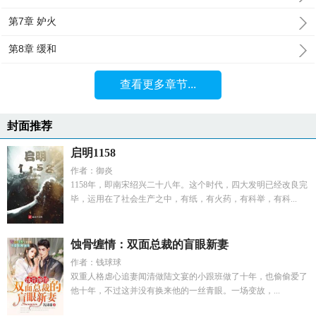
第7章 妒火
第8章 缓和
查看更多章节...
封面推荐
启明1158
作者：御炎
1158年，即南宋绍兴二十八年。这个时代，四大发明已经改良完
毕，运用在了社会生产之中，有纸，有火药，有科举，有科...
蚀骨缠情：双面总裁的盲眼新妻
作者：钱球球
双重人格虐心追妻闻清做陆文宴的小跟班做了十年，也偷偷爱了
他十年，不过这并没有换来他的一丝青眼。一场变故，...