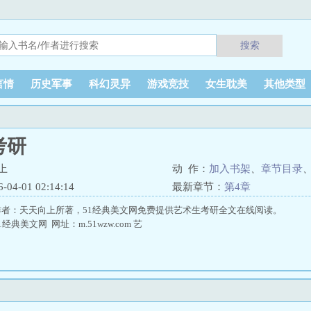
搜索
言情
历史军事
科幻灵异
游戏竞技
女生耽美
其他类型
考研
上
动 作：
加入书架
、
章节目录
4-01 02:14:14
最新章节：
第4章
者：天天向上所著，51经典美文网免费提供艺术生考研全文在线阅读。
典美文网 网址：m.51wzw.com 艺