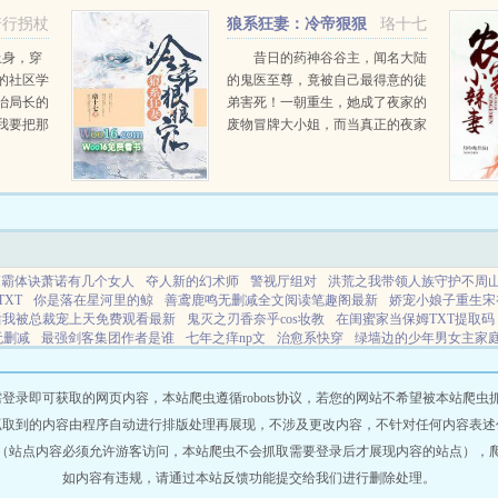
女更是小
刀。...
骑行拐杖
狼系狂妻：冷帝狠狠
珞十七
.
宠
上身，穿
昔日的药神谷谷主，闻名大陆
的社区学
的鬼医至尊，竟被自己最得意的徒
治局长的
弟害死！一朝重生，她成了夜家的
我要把那
废物冒牌大小姐，而当真正的夜家
的人渣从
大小姐却也在这时归来她惨遭毁
要把他们
容，险些丧命，最终还要作为棋子
付出终生
嫁给渣男？是可忍孰不可忍！可是
.
没有实力，没有后台，还没...
蒙霸体诀萧诺有几个女人
夺人新的幻术师
警视厅组对
洪荒之我带领人族守护不周
XT
你是落在星河里的鲸
善鸢鹿鸣无删减全文阅读笔趣阁最新
娇宠小娘子重生宋
后我被总裁宠上天免费观看最新
鬼灭之刃香奈乎cos妆教
在闺蜜家当保姆TXT提取码
无删减
最强剑客集团作者是谁
七年之痒np文
治愈系快穿
绿墙边的少年男女主家
故乡 歌曲
团宠病弱男宝宝
不是小动物是海贼
赘婿梁山
枕头MTV
我燃烧的翅
门吹雪文
豪门炮灰孕夫
罗宾肖雨笛程思伊盖世狂龙
女配在修真界搞内卷
女配在
高嫁攻略最新章节
闺蜜应聘保姆
鬼灭香奈乎的堕落的
黎歌萧寒擎免费阅读
超品
即可获取的网页内容，本站爬虫遵循robots协议，若您的网站不希望被本站爬虫抓取，可
诺最后和谁在一起了
痞爷上朝了免费章节
系统迟到后雄主决定离婚
和越前谈恋爱
抓取到的内容由程序自动进行排版处理再展现，不涉及更改内容，不针对任何内容表述
擎黎漾名
天降神级弃少云飞扬完整版
黎歌萧寒擎名字
本丸记事手札
战神烈歌
（站点内容必须允许游客访问，本站爬虫不会抓取需要登录后才展现内容的站点），
阅读
我靠医术逆天完整短视频
见微知著全文未删减
大明皇妃60集在线观看
你像
局顶上战争大结局
欢喜禅 在线
大明皇妃图片大全
除非海贼王
盖世狂龙罗宾程
如内容有违规，请通过本站反馈功能提交给我们进行删除处理。
的一束光
侦探齐木1拍档早安夏天著
终极三国同人原味修
主人翁萧靖越黎歌
雷