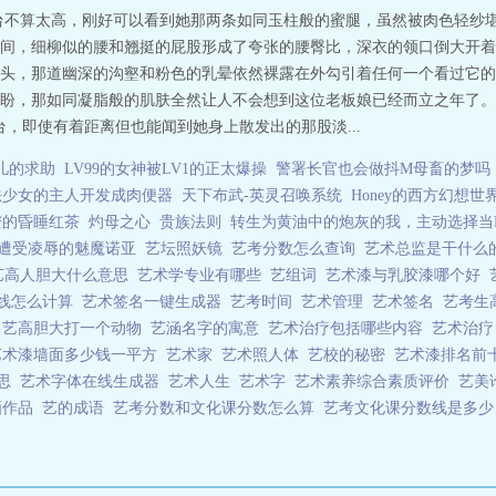
台不算太高，刚好可以看到她那两条如同玉柱般的蜜腿，虽然被肉色轻纱堪
间，细柳似的腰和翘挺的屁股形成了夸张的腰臀比，深衣的领口倒大开着
头，那道幽深的沟壑和粉色的乳晕依然裸露在外勾引着任何一个看过它的
盼，那如同凝脂般的肌肤全然让人不会想到这位老板娘已经而立之年了。
，即使有着距离但也能闻到她身上散发出的那股淡...
儿的求助
LV99的女神被LV1的正太爆操
警署长官也会做抖M母畜的梦吗
法少女的主人开发成肉便器
天下布武-英灵召唤系统
Honey的西方幻想世
安的昏睡红茶
灼母之心
贵族法则
转生为黄油中的炮灰的我，主动选择当R
遭受凌辱的魅魔诺亚
艺坛照妖镜
艺考分数怎么查询
艺术总监是干什
艺高人胆大什么意思
艺术学专业有哪些
艺组词
艺术漆与乳胶漆哪个好
线怎么计算
艺术签名一键生成器
艺考时间
艺术管理
艺术签名
艺考生
么
艺高胆大打一个动物
艺涵名字的寓意
艺术治疗包括哪些内容
艺术治
艺术漆墙面多少钱一平方
艺术家
艺术照人体
艺校的秘密
艺术漆排名前
意思
艺术字体在线生成器
艺术人生
艺术字
艺术素养综合素质评价
艺美
画作品
艺的成语
艺考分数和文化课分数怎么算
艺考文化课分数线是多