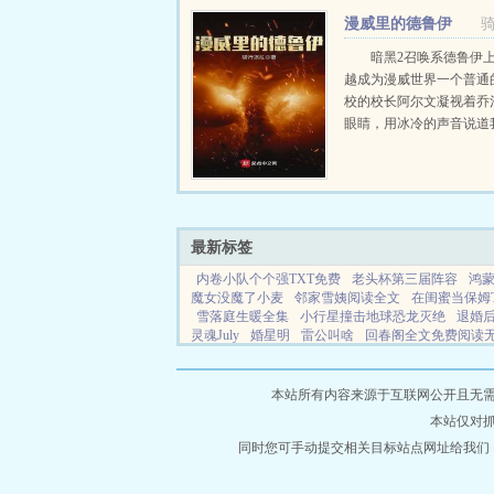
是出神入化，打脸渣男渣
漫威里的德鲁伊
case。妹妹说她勾引奸夫..
暗黑2召唤系德鲁伊
越成为漫威世界一个普通
校的校长阿尔文凝视着乔
眼睛，用冰冷的声音说道
些利用我的学生去干坏事
他们的老巢里挖出来。我
的心掏出来看看，让他们
难忘的代价。我要让他们..
最新标签
内卷小队个个强TXT免费
老头杯第三届阵容
鸿
魔女没魔了小麦
邻家雪姨阅读全文
在闺蜜当保姆T
雪落庭生暖全集
小行星撞击地球恐龙灭绝
退婚
灵魂July
婚星明
雷公叫啥
回春阁全文免费阅读
极端天气注意事项
山村芬芳全文免费阅读
远方的
退婚后我被总裁宠上天全集在线观看
陆小凤之西
诀
警视厅SIT
回春阁面粉找水讲什么
顶级绿茶
本站所有内容来源于互联网公开且无需登录
死灵带什么佣兵
欢喜禅法双修邪佛
鸿蒙霸体诀萧
本站仅对
架
禅院真希在咒术回战中的地位怎么样
黎歌潇寒
物蛇鼠猴什么生肖
同时您可手动提交相关目标站点网址给我们
好想小姐姐
太子妃从军记全文
萧靖越简介
极品腹黑女天师全文阅读
海贼直播开
大结局
回春阁面粉在找水同类型
你是落在我心中