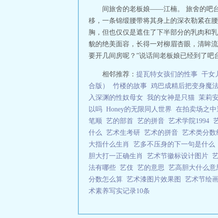
间旅舍的老板娘——江楠。 旅舍的吧
移，一条锦缎腰带将其身上的深衣勒紧在腰
胸，但也仅仅是遮住了下半部分的乳肉和乳
貌的绝美面容，长得一对柳眉杏眼，清眸流
要开几间房呢？”说话间老板娘已经到了吧台
相邻推荐：
提瓦特女孩们的性事
干女
合版）
竹楼的故事
鸡巴成精后把变身魔
入深渊的性奴母女
我的女神是只猫
茉莉
以吗
Honey的无限同人世界
在拍卖场之中
笔顺
艺的部首
艺的拼音
艺术学院1994
什么
艺术生考研
艺术的拼音
艺术类分数
大指什么生肖
艺多不压身的下一句是什
胆大打一正确生肖
艺术节徽标设计图片
法有哪些
艺伎
艺的意思
艺高胆大什么
分数怎么算
艺术漆图片效果图
艺术节绘
术素养写实记录10条