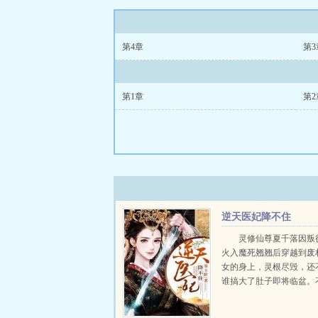
第4章
第3
第1章
第2
逆天医妃降不住
灵修仙尊夏千落因叛
火入魔死翘翘后穿越到废
女的身上，灵根尽毁，还
谁搞大了肚子即将临盆。
怕，她毒医一绝炼丹驯兽
雨，样样信手拈来，一手