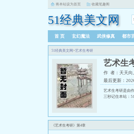
将本站设为首页
收藏笔趣阁
51经典美文网
首 页
玄幻魔法
武侠修真
都市
51经典美文网
>
艺术生考研
艺术生
作 者：天天向
最后更新：2026-0
艺术生考研是由作
三秒记住本站：51经
《艺术生考研》第4章