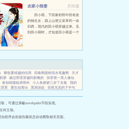
农家小辣妻
月玲珑
田小萌，下田家村郎中田有发
的独生女，因上山替父采草药一命
归西，现代的田小萌穿越过来。见
到田小萌时，才知道田小萌是一个
怎么样的女子。疯起来像个女土
匪，胆识过人的时候像个女将军，
聪明的时候只怕连当朝状元也未必
比得过。这样的一个女人，就是...
山
黎歌萧靖越的结局
回春阁面粉找水笔趣阁
天才
初渺
杨过郭芙穿越到射雕的
快穿第一美人修仙
食知味随姐弟骨科
小人鱼娇娇三岁了全集
我的
庭背景
重生知青hh
黑洞深处
安然无恙的下半句
膀你却像风一样
退婚后被高冷总裁宠短剧免费观看
修仙界疯狂修炼
通天管好你家熊孩子的
混沌圣神
高手混花都陈霆余丽梅
无名的人暗示什么爱情
暗黑
通过屏蔽novelspider字段实现。
高清
诸伏警官受过脚伤吗
七年之痒txt攻和受吵
任何立场。
绿茶千金甜且撩
女汉子知乎
罗宾肖雨迪
狡猾动
爬虫程序会依据负载状态自动爬取相关页面。
风像火燃烧我的梦
闺蜜家当保姆结局大结局
黎歌
娘子别怕你的相公真不是凡人最新章
疯了吧检察官
公是男是女
陆小凤传奇中的西门第几部
网站地图