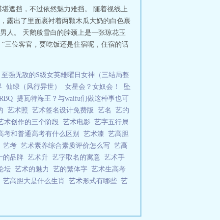
堪遮挡，不过依然魅力难挡。 随着视线上
，露出了里面裹衬着两颗木瓜大奶的白色裹
男人。 天鹅般雪白的脖颈上是一张琼花玉
 “三位客官，要吃饭还是住宿呢，住宿的话
至强无敌的S级女英雄曜日女神（三结局整
界
仙绿（风行异世）
女星会？女奴会！
坠
BQ
提瓦特海王？与waifu们做这种事也可
么的
艺术照
艺术签名设计免费版
艺名
艺的
艺术创作的三个阶段
艺术电影
艺字五行属
高考和普通高考有什么区别
艺术漆
艺高胆
疗
艺考
艺术素养综合素质评价怎么写
艺高
十的品牌
艺术升
艺字取名的寓意
艺术手
论坛
艺术的魅力
艺的繁体字
艺术生高考
少
艺高胆大是什么生肖
艺术形式有哪些
艺