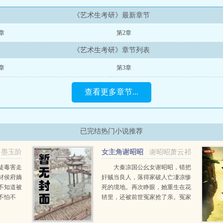
《艺术生考研》最新章节
章
第2章
《艺术生考研》章节列表
章
第3章
查看更多章节...
已完结热门小说推荐
墨玉阶
女主角谢昭昭
谢昭昭萧云祁
萧云祁
徒毒害走
大秦凉国公幺女谢昭昭，错把
材侯府嫡
奸贼当良人，落得家破人亡凄凉惨
不知道被
死的境地。再次睁眼，她重生在花
不怕不
轿里，还被前世冤家抢了亲。冤家
呼风唤
眯着阴戾双眸撂下狠话你注定只能
易容术更
是我的女人！从此她杀人，他递