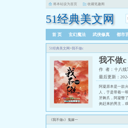
将本站设为首页
收藏笔趣阁
51经典美文网
首 页
玄幻魔法
武侠修真
都市
51经典美文网
>
我不做c
我不做c
作 者：十八线
最后更新：2024-0
阿凝原本是一款火
人，于是带着一帮
牙舞爪，阿凝瞥了
匆赶来的男主，
npc女主VS表
pο1⑧u#65377;co
《我不做c》鬼嫁一