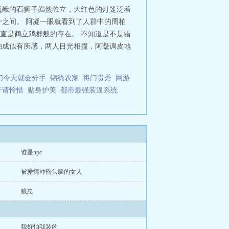
巍峨的石狮子岿然耸立，大红色的灯笼泛着
之间。 阿凝一眼就看到了人群中的周柏
直是鹤立鸡群般的存在。 不知道是不是错
柏成似有所感，两人目光相撞，阿凝调皮地
们今天就会分手
锦绣农家
将门贵秀
网游
子请怜惜
贴身护美
都市最强装逼系统
谁是npc
被爱情冲昏头脑的女人
狼崽
我好怕我装的