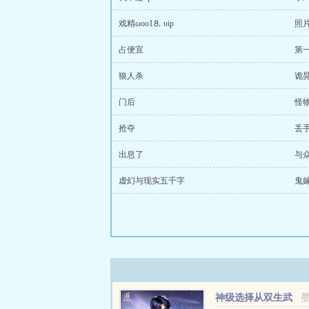
戏精ωoо1⒏ υip
照
占便宜
第
狼人杀
诡
门后
怪
抢夺
丢
出息了
与
虚幻与现实五千字
鬼
神级选择从双生武