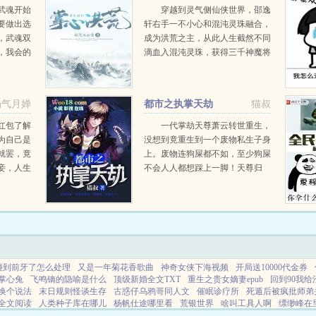
武魂开始
穿越到灵气侧仙侠世界，邵逸
要做出选
轩右手一不小心和混沌灵珠融合，
，武魂双
成为洪荒之主，从此人生截然不同
，我会的
滴血入混沌灵珠，获得三千神魔将
不完神祗
基础拳法丢入混沌灵珠，获得神魔
神位太
拳法将基础功法丢入混沌灵珠，获
哪个神
得三千神魔功将灵气复苏，大道争
奶气月婵
都市之执掌天劫
猫叔
锋，万世争雄背靠洪...
红包了解
一代掌劫天尊萧云转世重生，
为自己是
没想到竟重生到一个废物私生子身
就罢，竟
上。废物连狗屎都不如，至少狗屎
妾，人生
不会人人都想踩上一脚！天尊归
实景红
来，当杀尽世间一切欺我，辱我之
霉，都是
人！...
了虐渣升
..
碰到前牙了怎么处理
又是一年菊花香歌曲
神奇女侠下海视频
开局送10000代金券
掌心兔
飞鸣镝的隐喻是什么
顶级新婚全文TXT
重生之贵女嫡妻epub
回到90我给
换个说法
末日规则怪谈生存
古惑仔乌鸦哥同人文
催眠诊疗所
死遁后被疯批师弟
全文阅读
人类种子库在哪儿
杨帆仕途哪里看
荒银世界
啥叫工具人啊
缥缈峰在
尼免费阅读全文
谎言的诱感孟晓薇
真千金她不干了txt
阿姜阿姜by芙若拉
重生后