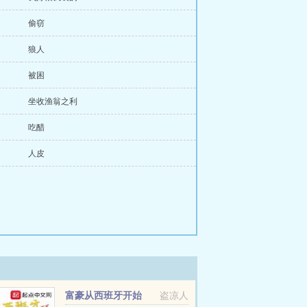
偷窃
狼人
被困
坐收渔翁之利
吃醋
人皮
富豪从西班牙开始
盗凉人