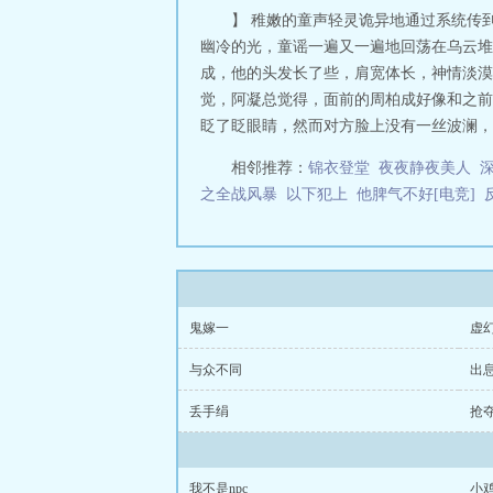
】 稚嫩的童声轻灵诡异地通过系统传
幽冷的光，童谣一遍又一遍地回荡在乌云堆
成，他的头发长了些，肩宽体长，神情淡漠
觉，阿凝总觉得，面前的周柏成好像和之前
眨了眨眼睛，然而对方脸上没有一丝波澜，像
相邻推荐：
锦衣登堂
夜夜静夜美人
之全战风暴
以下犯上
他脾气不好[电竞]
鬼嫁一
虚
与众不同
出
丢手绢
抢
我不是npc
小