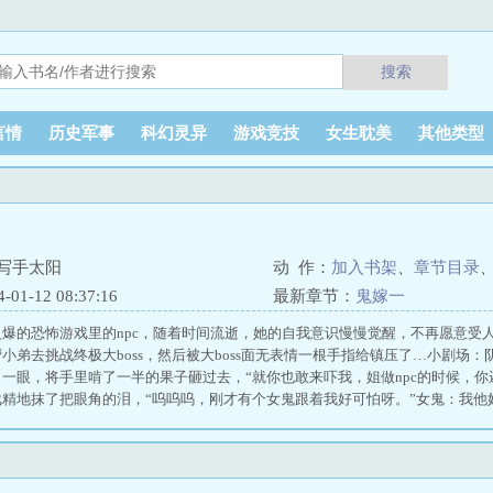
搜索
言情
历史军事
科幻灵异
游戏竞技
女生耽美
其他类型
写手太阳
动 作：
加入书架
、
章节目录
1-12 08:37:16
最新章节：
鬼嫁一
爆的恐怖游戏里的npc，随着时间流逝，她的自我意识慢慢觉醒，不再愿意受
小弟去挑战终极大boss，然后被大boss面无表情一根手指给镇压了…小剧场
一眼，将手里啃了一半的果子砸过去，“就你也敢来吓我，姐做npc的时候，你
戏精地抹了把眼角的泪，“呜呜呜，刚才有个女鬼跟着我好可怕呀。”女鬼：我他
面人见人爱小太阳实际衣冠禽兽的boss男主一句话总结：两个戏精狭路相逢斗智斗
m(ωoо1⒏υip)