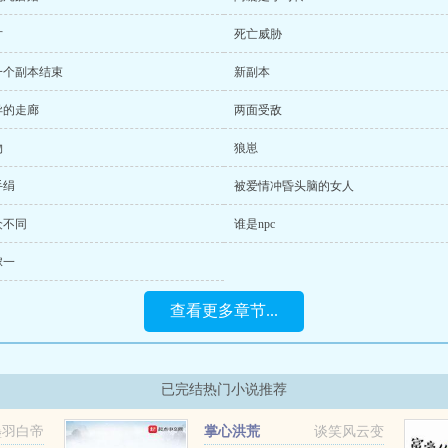
片
死亡威胁
一个副本结束
新副本
异的走廊
两面受敌
物
狼崽
手绢
被爱情冲昏头脑的女人
众不同
谁是npc
嫁一
查看更多章节...
已完结热门小说推荐
墨羽白帝
掌心洪荒
谈笑风云变