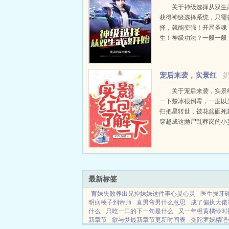
魂开始
关于神级选择从双生
获得神级选择系统，只需
择，就能变强！开局圣魂
生！神级功法？一般一般
神级功法，三天三夜都数
之位？平常平常，获得的
多，我都不知道自己又是
宠后来袭，实景红
了。...
包了解一下
关于宠后来袭，实景
一下楚冰很倒霉，一度以
扫把星转世，被花盆砸死
穿越成这抛尸乱葬岗的小
悲催啊！直到她点开那个
包，才知道前世所有的倒
在积攒运气。等等，说好
级打BOSS，怎么她就成了.
最新标签
育妹失败养出兄控妹妹这件事心灵心灵
医生拔牙
明病秧子到帝师
直男弯男什么意思
成了偏执大佬
什么
只吃一口的下一句是什么
又一年橙黄橘绿时
新章节
欲与梦最新章节更新时间表
曼陀罗妖精吧
生成为狗一口气看完
红楼之没空宅斗快穿
洪荒神