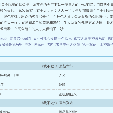
到每个玩家的耳朵里，灰蓝色的天空下是一座复古的中式宅院，门口两个
砌的天际。 这次玩家共有十人，男女各占一半，年龄都普遍在二十到叁十
，眼色沉郁，出众的气质和长相，在神色各异，鱼龙混杂的众玩家中，简
的不太一样，眉眼间多了些疏离和漠然，生人勿近的气息更加浓厚。 周
看着一个完全陌生的人，只停顿了一秒...
深宫谋
奇异强化系统
我不可能会怜惜一个妖鬼
都市之最牛神豪系统
我
反派都是我马甲
夺欢
见光死
沈纯
末世重生之妖孽
第一权宦：上神娘
《我不做c》最新章节
幻与现实五千字
人皮
息了
吃醋
夺
坐收渔翁之利
《我不做c》章节列表
鸡炖蘑菇
阿凝是小可怜