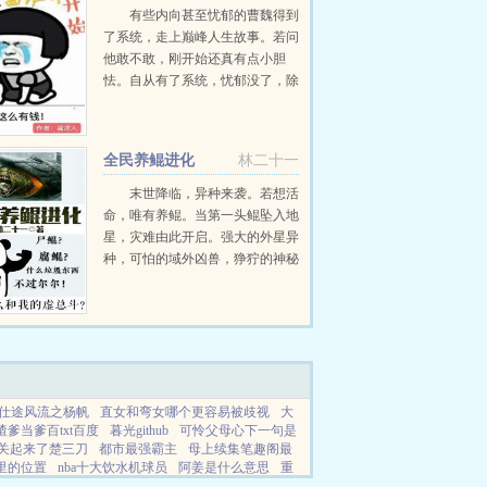
有些内向甚至忧郁的曹魏得到
了系统，走上巅峰人生故事。若问
他敢不敢，刚开始还真有点小胆
怯。自从有了系统，忧郁没了，除
了装逼无罪。就只剩下躺着就能赢
的生活。唉，无敌真的很寂寞。群
327373686...
全民养鲲进化
林二十一
末世降临，异种来袭。若想活
命，唯有养鲲。当第一头鲲坠入地
星，灾难由此开启。强大的外星异
种，可怕的域外凶兽，狰狞的神秘
古神。地星人民唯一的抵抗手段就
是养鲲进化鲲，以鲲为武器。吞噬
进化之路无穷尽，究竟...
仕途风流之杨帆
直女和弯女哪个更容易被歧视
大
渣爹当爹百txt百度
暮光github
可怜父母心下一句是
关起来了楚三刀
都市最强霸主
母上续集笔趣阁最
里的位置
nba十大饮水机球员
阿姜是什么意思
重
成了皇叔的掌上珠
球星卡牌1收藏册
荒界叛逆崽全