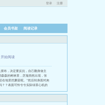
登录
注册
会员书架
阅读记录
、
开始阅读
人摆布，决定要反抗，自己翻身做主
：阴森森的树林里，厉鬼悄然出现，张
还在地里挖蘑菇呢。”然后转身面对匆
妈？？表面可怜兮兮实际绿茶心机的
勇的故事追-更：