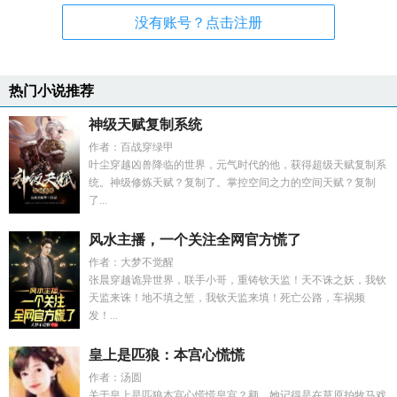
没有账号？点击注册
热门小说推荐
神级天赋复制系统
作者：百战穿绿甲
叶尘穿越凶兽降临的世界，元气时代的他，获得超级天赋复制系
统。神级修炼天赋？复制了。掌控空间之力的空间天赋？复制
了...
风水主播，一个关注全网官方慌了
作者：大梦不觉醒
张晨穿越诡异世界，联手小哥，重铸钦天监！天不诛之妖，我钦
天监来诛！地不填之堑，我钦天监来填！死亡公路，车祸频
发！...
皇上是匹狼：本宫心慌慌
作者：汤圆
关于皇上是匹狼本宫心慌慌皇宫？额，她记得是在草原拍牧马戏