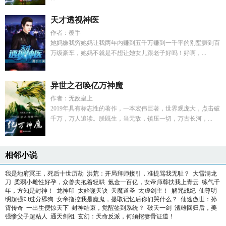
天才透视神医
作者：覆手
她妈嫌我穷她妈让我两年内赚到五千万赚到一千平的别墅赚到百
万级豪车，她妈不就是不想让她女儿跟老子好吗！好啊，...
异世之召唤亿万神魔
作者：无敌皇上
2019年具有标志性的著作，一本宏伟巨著，世界观庞大，点击破
千万，万人追读。朕既生，当无敌，镇压一切，万古长河，...
相邻小说
我是地府冥王，死后十世历劫
洪荒：开局拜师接引，准提骂我无耻？
大雪满龙
刀
柔弱小雌性好孕，众兽夫抱着轻哄
氪金一百亿，女帝师尊扶我上青云
练气千
年，方知是封神！
龙神印
太始噬天诀
天魔道圣
太虚剑主！
解咒战纪
仙尊明
明超强却过分舔狗
女帝指控我是魔鬼，提取记忆后你们哭什么？
仙途傲世：孙
霄传奇
一出生便惊天下
封神结束，觉醒签到系统？
破天一剑
渣雌回归后，美
强惨父子超粘人
通天剑祖
玄幻：天命反派，何须挖妻骨证道！