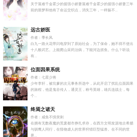
关于落难千金霍少的倔强小娇妻落难千金霍少的倔强小娇妻三年
前的噩梦和他有了命运交织点，消失三年，一样躲不...
远古娇医
作者：季长风
白九一路火花带闪电穿到了原始社会，为了保命，她不得不使出
十八般武艺。上能爬山采药治病，下能河边抓鱼。什么？听说
有...
位面因果系统
作者：七星少将
少年李轩，被坑爹的次元事务所选中，从此开启了扰乱位面因果
的旅程，他是鬼谷传人，通灵王，称号英雄，雄兵连战士，每
个...
终焉之诸天
作者：咸鱼不惧突刺
在拥有无数夜魔的荒废都市挣扎求存，在西方文明发源地古希腊
与驯鹰人同行，在怪物虐人的世界狩猎巨型猛兽。在不同的世
界...