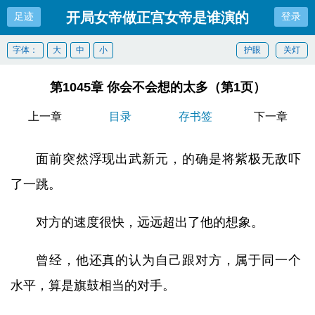
开局女帝做正宫女帝是谁演的
足迹
登录
字体：
大
中
小
护眼
关灯
第1045章 你会不会想的太多（第1页）
上一章
目录
存书签
下一章
面前突然浮现出武新元，的确是将紫极无敌吓
了一跳。
对方的速度很快，远远超出了他的想象。
曾经，他还真的认为自己跟对方，属于同一个
水平，算是旗鼓相当的对手。