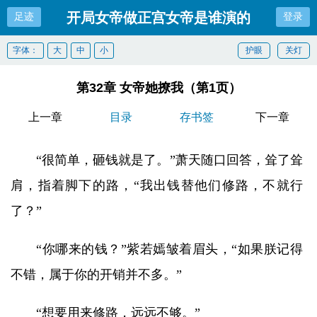
开局女帝做正宫女帝是谁演的
足迹
登录
字体：
大
中
小
护眼
关灯
第32章 女帝她撩我（第1页）
上一章
目录
存书签
下一章
“很简单，砸钱就是了。”萧天随口回答，耸了耸
肩，指着脚下的路，“我出钱替他们修路，不就行
了？”
“你哪来的钱？”紫若嫣皱着眉头，“如果朕记得
不错，属于你的开销并不多。”
“想要用来修路，远远不够。”